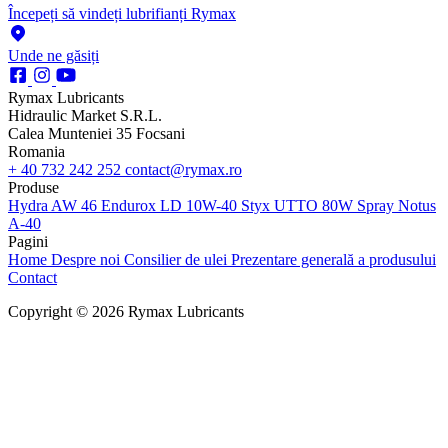
Începeți să vindeți lubrifianți Rymax
Unde ne găsiți
Rymax Lubricants
Hidraulic Market S.R.L.
Calea Munteniei 35 Focsani
Romania
+ 40 732 242 252
contact@rymax.ro
Produse
Hydra AW 46
Endurox LD 10W-40
Styx UTTO 80W
Spray Notus
A-40
Pagini
Home
Despre noi
Consilier de ulei
Prezentare generală a produsului
Contact
Copyright © 2026 Rymax Lubricants