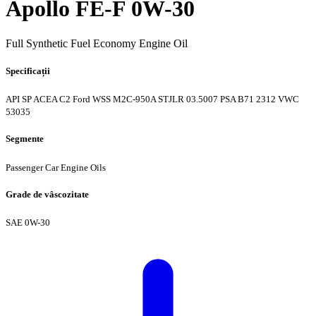
Apollo FE-F 0W-30
Full Synthetic Fuel Economy Engine Oil
Specificații
API SP
ACEA C2
Ford WSS M2C-950A
STJLR 03.5007
PSA B71 2312
VWC
53035
Segmente
Passenger Car Engine Oils
Grade de vâscozitate
SAE 0W-30