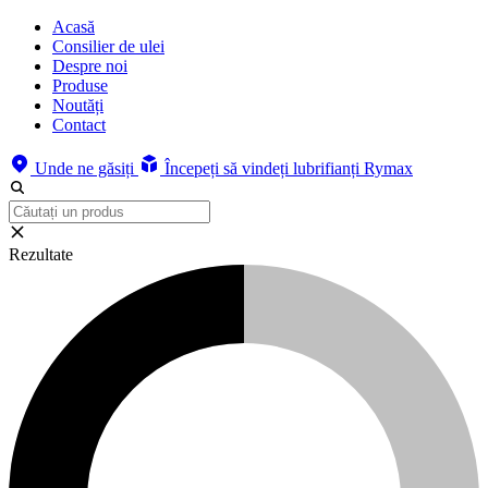
Acasă
Consilier de ulei
Despre noi
Produse
Noutăți
Contact
Unde ne găsiți
Începeți să vindeți lubrifianți Rymax
Rezultate