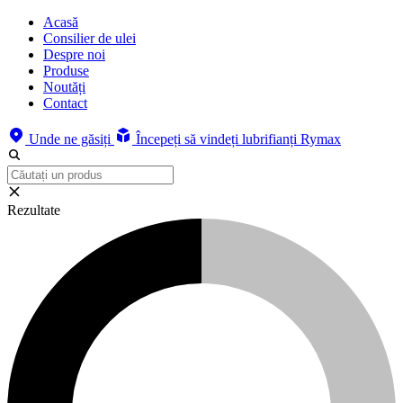
Acasă
Consilier de ulei
Despre noi
Produse
Noutăți
Contact
Unde ne găsiți
Începeți să vindeți lubrifianți Rymax
Rezultate