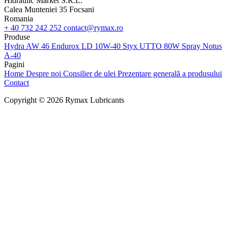
Hidraulic Market S.R.L.
Calea Munteniei 35 Focsani
Romania
+ 40 732 242 252
contact@rymax.ro
Produse
Hydra AW 46
Endurox LD 10W-40
Styx UTTO 80W
Spray Notus
A-40
Pagini
Home
Despre noi
Consilier de ulei
Prezentare generală a produsului
Contact
Copyright © 2026 Rymax Lubricants