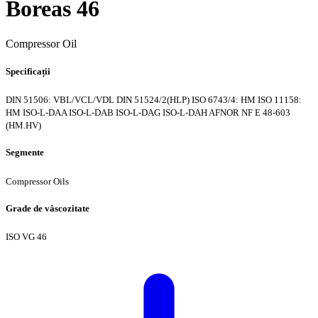
Boreas 46
Compressor Oil
Specificații
DIN 51506: VBL/VCL/VDL
DIN 51524/2(HLP)
ISO 6743/4: HM
ISO 11158:
HM
ISO-L-DAA
ISO-L-DAB
ISO-L-DAG
ISO-L-DAH
AFNOR NF E 48-603
(HM.HV)
Segmente
Compressor Oils
Grade de vâscozitate
ISO VG 46