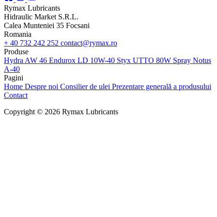
Rymax Lubricants
Hidraulic Market S.R.L.
Calea Munteniei 35 Focsani
Romania
+ 40 732 242 252
contact@rymax.ro
Produse
Hydra AW 46
Endurox LD 10W-40
Styx UTTO 80W
Spray Notus
A-40
Pagini
Home
Despre noi
Consilier de ulei
Prezentare generală a produsului
Contact
Copyright © 2026 Rymax Lubricants