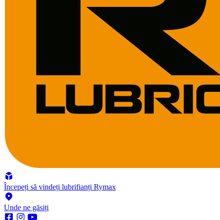
Începeți să vindeți lubrifianți Rymax
Unde ne găsiți