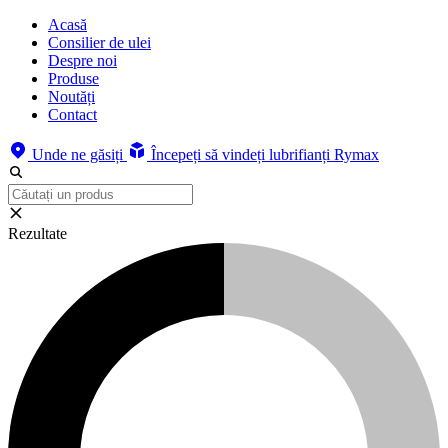
Acasă
Consilier de ulei
Despre noi
Produse
Noutăți
Contact
Unde ne găsiți
Începeți să vindeți lubrifianți Rymax
Rezultate