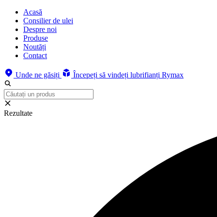
Acasă
Consilier de ulei
Despre noi
Produse
Noutăți
Contact
Unde ne găsiți
Începeți să vindeți lubrifianți Rymax
Rezultate