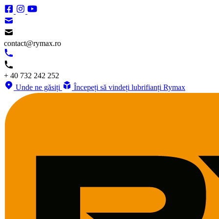
contact@rymax.ro
+ 40 732 242 252
Unde ne găsiți
Începeți să vindeți lubrifianți Rymax