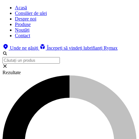
Acasă
Consilier de ulei
Despre noi
Produse
Noutăți
Contact
Unde ne găsiți
Începeți să vindeți lubrifianți Rymax
Rezultate