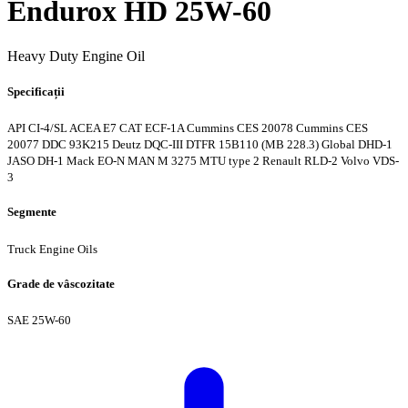
Endurox HD 25W-60
Heavy Duty Engine Oil
Specificații
API CI-4/SL
ACEA E7
CAT ECF-1A
Cummins CES 20078
Cummins CES
20077
DDC 93K215
Deutz DQC-III
DTFR 15B110 (MB 228.3)
Global DHD-1
JASO DH-1
Mack EO-N
MAN M 3275
MTU type 2
Renault RLD-2
Volvo VDS-
3
Segmente
Truck Engine Oils
Grade de vâscozitate
SAE 25W-60