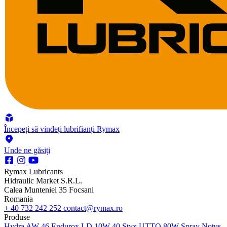
Începeți să vindeți lubrifianți Rymax
Unde ne găsiți
Rymax Lubricants
Hidraulic Market S.R.L.
Calea Munteniei 35 Focsani
Romania
+ 40 732 242 252
contact@rymax.ro
Produse
Hydra AW 46
Endurox LD 10W-40
Styx UTTO 80W
Spray Notus