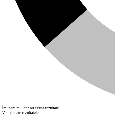
Îmi pare rău, dar nu există rezultate
Vedeți toate rezultatele