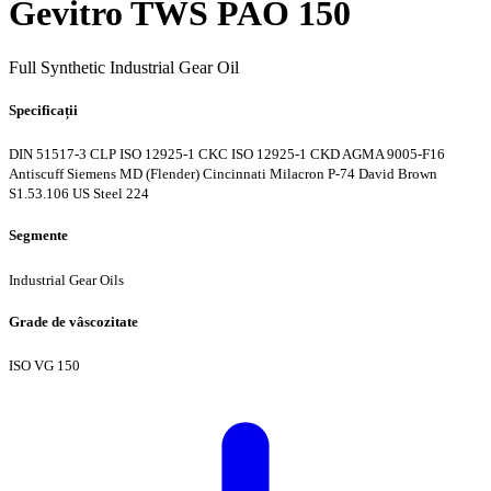
Gevitro TWS PAO 150
Full Synthetic Industrial Gear Oil
Specificații
DIN 51517-3 CLP
ISO 12925-1 CKC
ISO 12925-1 CKD
AGMA 9005-F16
Antiscuff
Siemens MD (Flender)
Cincinnati Milacron P-74
David Brown
S1.53.106
US Steel 224
Segmente
Industrial Gear Oils
Grade de vâscozitate
ISO VG 150