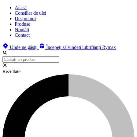
Acasă
Consilier de ulei
Despre noi
Produse
Noutăți
Contact
Unde ne găsiți
Începeți să vindeți lubrifianți Rymax
Rezultate