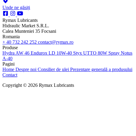
Unde ne găsiți
Rymax Lubricants
Hidraulic Market S.R.L.
Calea Munteniei 35 Focsani
Romania
+ 40 732 242 252
contact@rymax.ro
Produse
Hydra AW 46
Endurox LD 10W-40
Styx UTTO 80W
Spray Notus
A-40
Pagini
Home
Despre noi
Consilier de ulei
Prezentare generală a produsului
Contact
Copyright © 2026 Rymax Lubricants