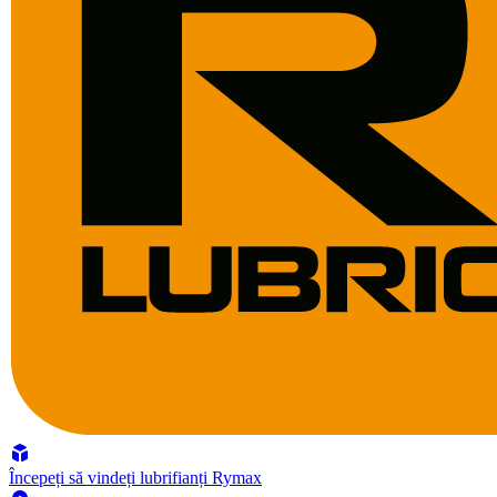
Începeți să vindeți lubrifianți Rymax