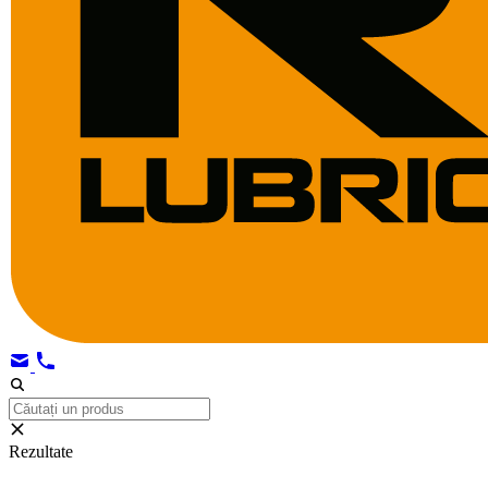
Rezultate