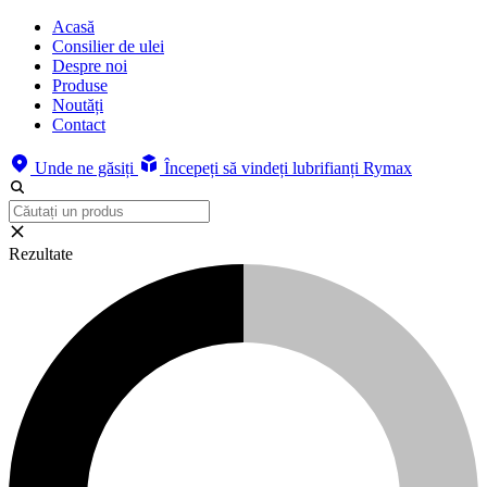
Acasă
Consilier de ulei
Despre noi
Produse
Noutăți
Contact
Unde ne găsiți
Începeți să vindeți lubrifianți Rymax
Rezultate