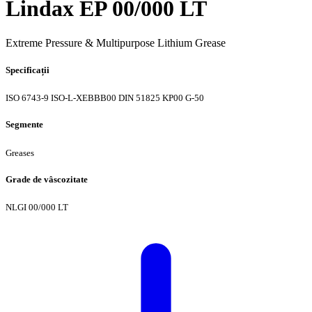
Lindax EP 00/000 LT
Extreme Pressure & Multipurpose Lithium Grease
Specificații
ISO 6743-9 ISO-L-XEBBB00
DIN 51825 KP00 G-50
Segmente
Greases
Grade de vâscozitate
NLGI 00/000 LT