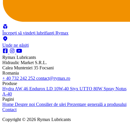
Începeți să vindeți lubrifianți Rymax
Unde ne găsiți
Rymax Lubricants
Hidraulic Market S.R.L.
Calea Munteniei 35 Focsani
Romania
+ 40 732 242 252
contact@rymax.ro
Produse
Hydra AW 46
Endurox LD 10W-40
Styx UTTO 80W
Spray Notus
A-40
Pagini
Home
Despre noi
Consilier de ulei
Prezentare generală a produsului
Contact
Copyright © 2026 Rymax Lubricants