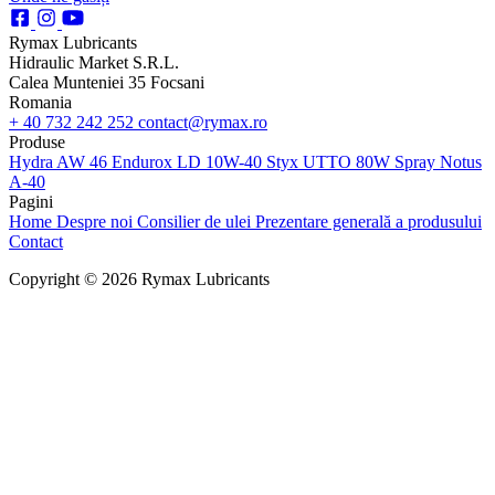
Rymax Lubricants
Hidraulic Market S.R.L.
Calea Munteniei 35 Focsani
Romania
+ 40 732 242 252
contact@rymax.ro
Produse
Hydra AW 46
Endurox LD 10W-40
Styx UTTO 80W
Spray Notus
A-40
Pagini
Home
Despre noi
Consilier de ulei
Prezentare generală a produsului
Contact
Copyright © 2026 Rymax Lubricants