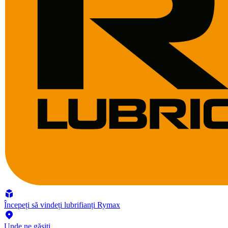
Începeți să vindeți lubrifianți Rymax
Unde ne găsiți