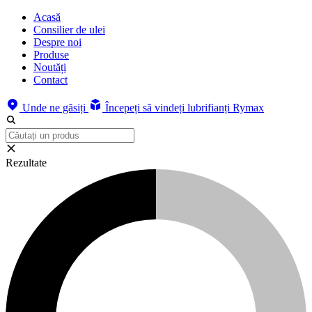
Acasă
Consilier de ulei
Despre noi
Produse
Noutăți
Contact
Unde ne găsiți
Începeți să vindeți lubrifianți Rymax
Rezultate