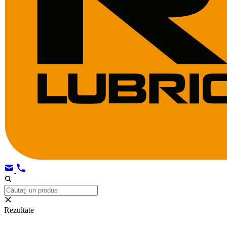
Rezultate