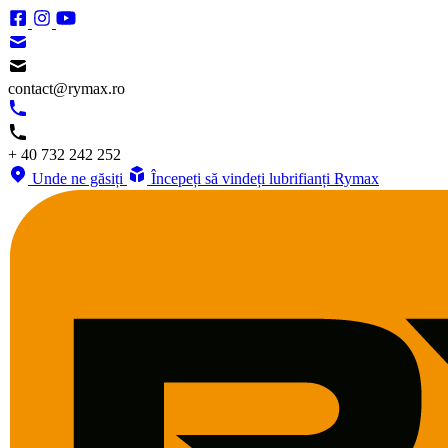
contact@rymax.ro
+ 40 732 242 252
Unde ne găsiți
Începeți să vindeți lubrifianți Rymax